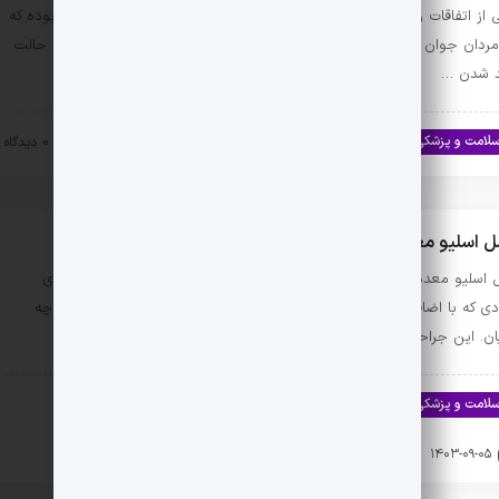
 از اتفاقات رایج که در بین آقایان بسیار دیده می‌شود، نعوظ صبحگاهی بوده که
مردان جوان شایع‌تر است. گاهی اوقات برای مردان رخ می‌دهد که صبح با حالت
د شدن …
لامت و پزشکی
سلامت جنسی
۱۴۰۳-۰۹-۲۵
0 دیدگاه
 اسلیو معده
 اسلیو معده، به عنوان یکی از موثرترین روش‌های کاهش وزن سریع برای
ادی که با اضافه وزن شدید مواجه هستند، شناخته می‌شود؛ چه خانم‌ها و چه
یان. این جراحی نیمه تهاجمی، …
لامت و پزشکی
اخبار تکنولوژی
سلامت جنسی
کامپیوتر و لپ تاپ
وشی موبایل
مادر و کودک
هوش مصنوعی
۱۴۰۳-۰۹-۰۵
0 دیدگاه