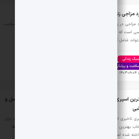
 مزاجی زنان: علل ابتلا و روش‌های درمان آن
 مزاجی در زنان یا اختلال عملکرد جنسی، یکی از مشکلات رایج در حوزه سلامت
ی است که بر کیفیت زندگی بسیاری از زنان تاثیر می‌گذارد. این اختلال که
تواند شامل کاهش …
بک زندکی
اخبار تکنولوژی
رابطه و ازدواج
سلامت جنسی
لامت و پزشکی
کامپیوتر و لپ تاپ
گوشی موبایل
هوش مصنوعی
۱۴۰۳-۰۹-۰۴
0 دیدگاه
ترین اسپری تاخیری چیست؟ نحوه تشخیص اسپری تاخیری اصل و
بی
ری تاخیری انواع مختلفی دارد که انتخاب بین آن ها می تواند دشوار باشد برای
خاب بهترین اسپری تاخیری معیارهایی وجود دارد که در این مقاله به آن ها
اخته شده است. …