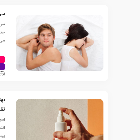
سرد
سرد
جنس
می‌
س
س
به
تقل
اسپ
انت
پرد