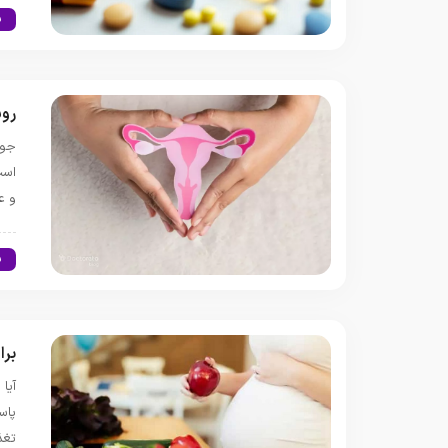
س
روش
جوا
است
و ع
س
برا
آیا
پاس
تغذ