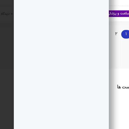
لامت و پزشکی
سلامت جنسی
۱۴۰۳-۰۷-۱۹
0 دیدگاه
1
2
بعدی »
ست ها
دسترسی سریع
درباره ما
اطلاعیه ها
شرایط استخدام
نویسنده شوید
حساب کاربری