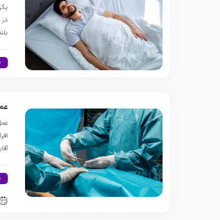
يکی
در 
بلن
س
عمل
عمل
افر
آقا
س
گ