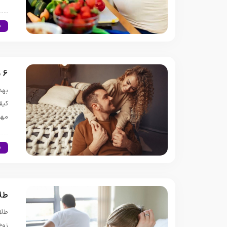
س
6 نکته کلیدی برای رعایت بهداشت زناشویی که نباید نادیده بگیرید
بهد
کیف
مهم
س
طلا
طلا
زوج