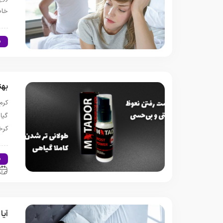
خاط
س
بهت
کرم
گیا
کرخ
س
آیا