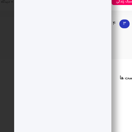
بک زندکی
مد و زیبایی
۱۴۰۳-۰۷-۲۶
0 دیدگاه
3
4
5
…
8
بعدی »
ست ها
دسترسی سریع
درباره ما
اطلاعیه ها
شرایط استخدام
نویسنده شوید
حساب کاربری
خرید امتیاز