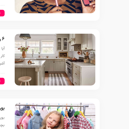
س
۶ راز پنهانی که آشپزخانه شما را کوچک‌تر از آنچه هست نشان می‌دهد
آیا
کار
آشپ
س
بور
بور
بچه