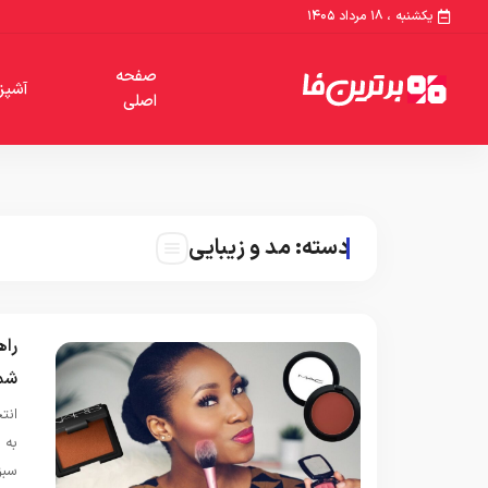
یکشنبه ، ۱۸ مرداد ۱۴۰۵
صفحه
آشپز
اصلی
دسته:
مد و زیبایی
راه
شما
انت
به 
سبز