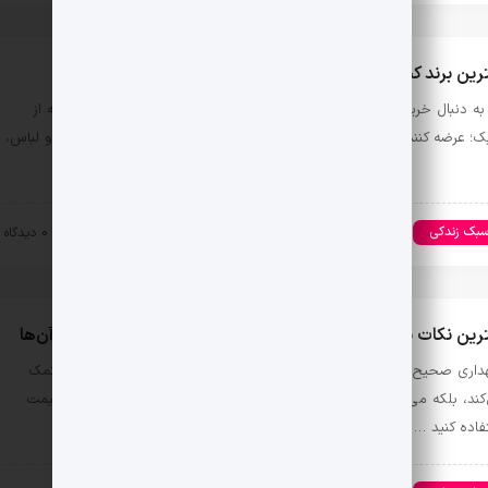
رین برند کت و شلوار در ایران کدام است؟
 به دنبال خرید بهترین برند کت شلوار رسمی در ایران هستید، در این مقاله از
ک؛ عرضه کننده بهترین لباس های رسمی با ما همراه باشید. در دنیای مد و لباس،
بک زندکی
مد و زیبایی
۱۴۰۳-۰۷-۲۸
0 دیدگاه
رین نکات برای حفظ عطر و ادکلن و جلوگیری از کاهش کیفیت آن‌ها
داری صحیح از عطر و ادکلن نه تنها به حفظ کیفیت و رایحه اصلی آن‌ها کمک
کند، بلکه می‌تواند طول عمر عطر را نیز افزایش دهد. چه از عطرهای گران‌قیمت
فاده کنید …