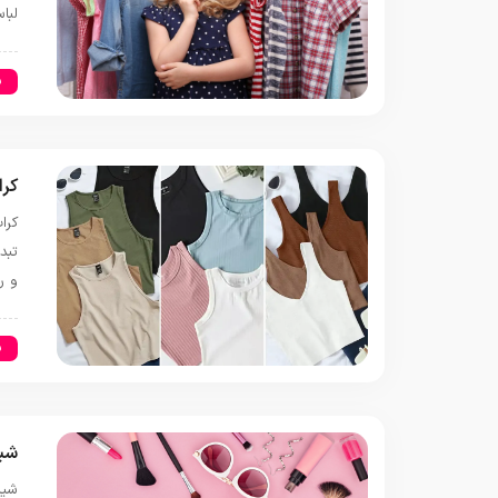
لبا
س
کرا
کرا
تبد
و ر
س
شید
شید