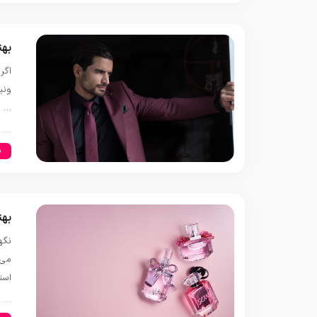
بهت
اگر
ونی
…
س
بهت
نگه
می‌
است