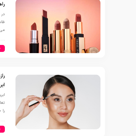
راه
در 
ظاه
می‌
س
راز
ابر
ابر
تعا
را 
س