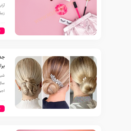
آرا
زیب
س
برا
سال
اجر
س