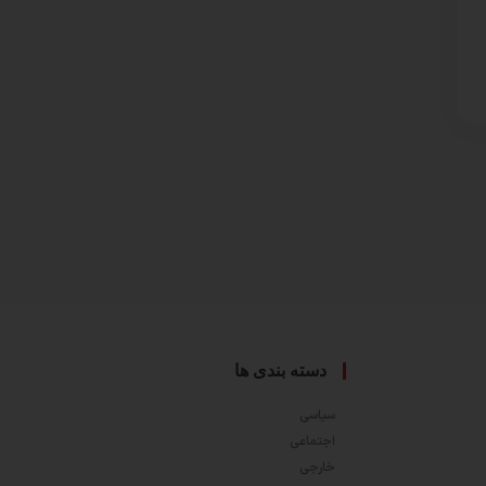
دسته بندی ها
سیاسی
اجتماعی
خارجی