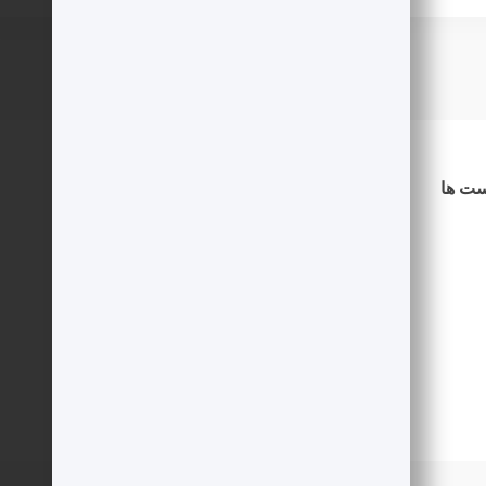
ست ها
دسترسی سریع
درباره ما
اطلاعیه ها
شرایط استخدام
نویسنده شوید
حساب کاربری
خرید امتیاز