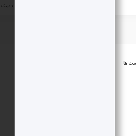
خبار تکنولوژی
۱۴۰۳-۱۲-۰۸
0 دیدگاه
ست ها
دسترسی سریع
درباره ما
اطلاعیه ها
شرایط استخدام
نویسنده شوید
حساب کاربری
خرید امتیاز