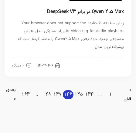
Qwen 2.5 Max در برابر DeepSeek V3
زمان مطالعه: 6 دقیقه Your browser does not support the
video tag for audio playback. علی‌بابا به‌تازگی مدل هوش
مصنوعی جدید خود یعنی Qwen2.5-Max را منتشر کرده است که
پیشرفته‌ترین مدل …
هوش مصنوعی
۱۴۰۳-۱۲-۱۶
0 دیدگاه
«
بعدی
164
…
148
147
146
145
144
…
1
قبلی
»