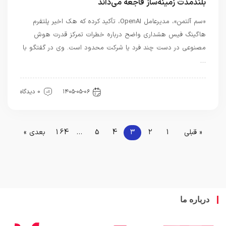
بلندمدت زمینه‌ساز فاجعه می‌داند
«سم آلتمن»، مدیرعامل OpenAI، تأکید کرده که هک اخیر پلتفرم
هاگینگ فیس هشداری واضح درباره خطرات تمرکز قدرت هوش
مصنوعی در دست چند فرد یا شرکت محدود است. وی در گفتگو با
…
هوش مصنوعی
۱۴۰۵-۰۵-۰۶
0 دیدگاه
« قبلی
1
2
3
4
5
…
164
بعدی »
درباره ما