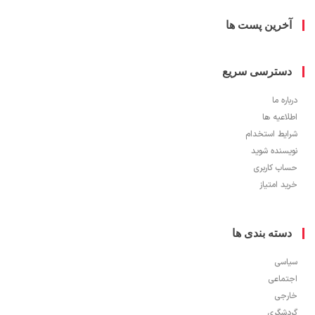
خرین پست ها
سترسی سریع
ره ما
اعیه ها
یط استخدام
سنده شوید
ب کاربری
 امتیاز
سته بندی ها
سی
ماعی
جی
شگری