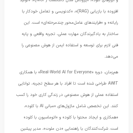
و ابزارهای کلود»، «پروتکل مدل کانتکست (MCP)»، «تولید
افزوده با بازیابی (RAG)»، «کدنویسی و تعامل خودکار با
رایانه» و «فرایندهای عامل‌محور چندمرحله‌ای» است. این
ساختار به یادگیرندگان مهارت عملی، تجربه واقعی و پایه
فنی لازم برای توسعه و استفاده ایمن از هوش مصنوعی را
می‌دهد.
هم‌زمان، دوره «Real-World AI for Everyone» با همکاری
AWIT طراحی شده است تا افراد با هر سطح تجربه، توانایی
استفاده عملی از هوش مصنوعی در زندگی کاری خود را کسب
کنند. این تخصص شامل ماژول‌های «مبانی AI با کلود»،
«همکاری و ایجاد محتوا با کلود» و «اتوماسیون با کلود»
است. شرکت‌کنندگان با راهنمایی «دن ملوت»، مدیر پیشین