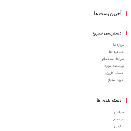
خرین پست ها
سترسی سریع
ره ما
اعیه ها
یط استخدام
سنده شوید
ب کاربری
 امتیاز
سته بندی ها
سی
ماعی
جی