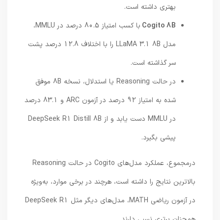
بهتری داشته است.
Cogito 8B
با کسب امتیاز 80.5 درصد در MMLU،
مدل LLaMA 3.1 8B را با اختلاف 12.8 درصد پشت
سر گذاشته است.
در حالت Reasoning یا استدلال، نسخه 8B موفق
شده به امتیاز 92 درصد در آزمون ARC و 83.1 درصد
در MMLU دست یابد و از DeepSeek R1 Distill 8B
پیشی بگیرد.
درمجموع، عملکرد مدل‌های Cogito در حالت Reasoning
بالاترین نتایج را داشته است، هرچند در برخی موارد، به‌ویژه
در آزمون ریاضی MATH، مدل‌های دیگر مثل DeepSeek R1
همچنان برتری نسبی دارند.