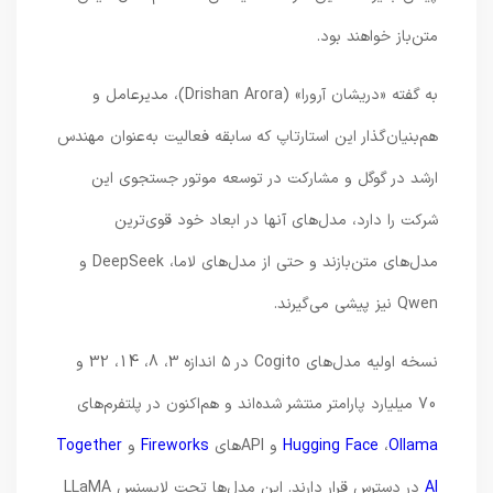
متن‌باز خواهند بود.
به گفته «دریشان آرورا» (Drishan Arora)، مدیرعامل و
هم‌بنیان‌گذار این استارتاپ که سابقه فعالیت به‌عنوان مهندس
ارشد در گوگل و مشارکت در توسعه موتور جستجوی این
شرکت را دارد، مدل‌های آنها در ابعاد خود قوی‌ترین
مدل‌های متن‌بازند و حتی از مدل‌های لاما، DeepSeek و
Qwen نیز پیشی می‌گیرند.
نسخه اولیه مدل‌های Cogito در ۵ اندازه 3، 8، 14، 32 و
70 میلیارد پارامتر منتشر شده‌اند و هم‌اکنون در پلتفرم‌های
Ollama
،
Hugging Face
و APIهای
Fireworks
و
Together
AI
در دسترس قرار دارند. این مدل‌ها تحت لایسنس LLaMA