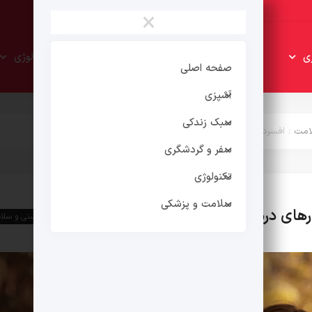
×
سبک
سفر و
ی
تکنولوژی
زندکی
گردشگری
صفحه اصلی
آشپزی
سبک زندکی
لامت
:
افسردگی پاییزی: علل، علائم و راهکارهای درمان
سفر و گردشگری
تکنولوژی
سلامت و پزشکی
رهای درمان
سلامت و پزشکی
اخبار تندرستی و سل