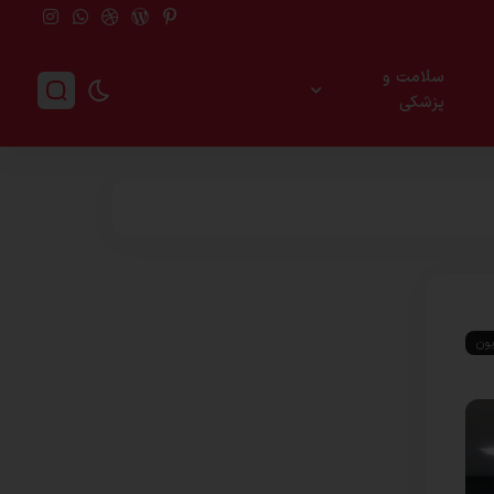
سلامت و
پزشکی
یون