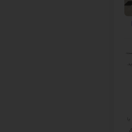
ست.
د.
یا
ر