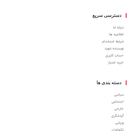
سترسی سریع
ره ما
اعیه ها
یط استخدام
سنده شوید
ب کاربری
 امتیاز
سته بندی ها
سی
ماعی
جی
شگری
شی
ولوژی