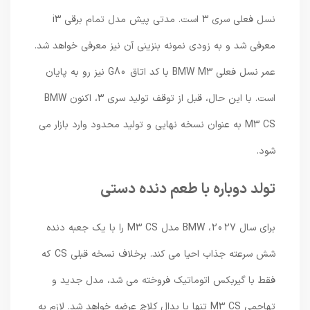
نسل فعلی سری 3 است. مدتی پیش مدل تمام برقی i3
معرفی شد و به زودی نمونه بنزینی آن نیز معرفی خواهد شد.
عمر نسل فعلی BMW M3 با کد اتاق G80 نیز رو به پایان
است. با این حال، قبل از توقف تولید سری 3، اکنون BMW
M3 CS به عنوان نسخه نهایی و تولید محدود وارد بازار می
شود.
تولد دوباره با طعم دنده دستی
برای سال 2027، BMW مدل M3 CS را با یک جعبه دنده
شش سرعته جذاب احیا می کند. برخلاف نسخه قبلی CS که
فقط با گیربکس اتوماتیک فروخته می شد، مدل جدید و
تهاجمی M3 CS تنها با پدال کلاچ عرضه خواهد شد. لازم به