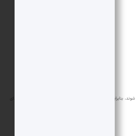
تا حد لازم
یک لیوان
4 قاشق غذاخوری
شوند، بنابراین باید یک تابه بزرگ انتخاب کنید که بتوانید تمام تکه های