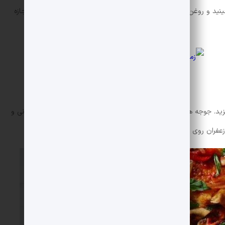
د و روغن و کره را به آن اضافه کنید. تابه را روی حرارت بگذارید و اجازه
زید. جوجه ها را هر چند دقیقه یکبار بچرخانید تا همه قسمت ها زعفرانی و
عفران روی مرغ ها را بپوشاند.