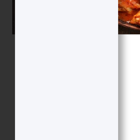
4 تکه سینه یا ران
50 گرم
تا حد لازم
3 قاشق غذاخوری
2 قاشق غذاخوری