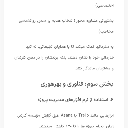
اختصاصی).
پشتیبانی مشاوره محور (انتخاب هدیه بر اساس روانشناسی
مخاطب).
به سازمانها کمک میکند تا با هدایای تبلیغاتی، نه تنها
قدردانی خود را نشان دهند، بلکه برندشان را در ذهن کارکنان
و مشتریان ماندگار کنند.
بخش سوم: فناوری و بهرهوری
۶. استفاده از نرم افزارهای مدیریت پروژه
ابزارهایی مانند Trello یا Asana طبق گزارش مؤسسه گارتنر،
زمان انجام پروژه ها را تا ۳۰٪ کاهش میدهند.