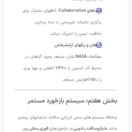
فضاهای
Collaboration
: اتاقهای مشترک برای
برگزاری جلسات غیررسمی یا ایده پردازی،
خلاقیت تیمی را تحریک میکند.
گیاهان و رنگهای آرامشبخش
:
مطالعات
NASA
نشان میدهد وجود گیاهان در
محیط کار، استرس را تا
۳۷٪
کاهش و بهره وری
را تا
۱۵٪
افزایش میدهد.
بخش هفتم: سیستم بازخورد مستمر
برخلاف سیستم های سنتی ارزیابی سالانه، سازمانهای پیشرو
مانند
مایکروسافت
و
آدوبی
به بازخوردهای
فوری
و
مکرر
روی