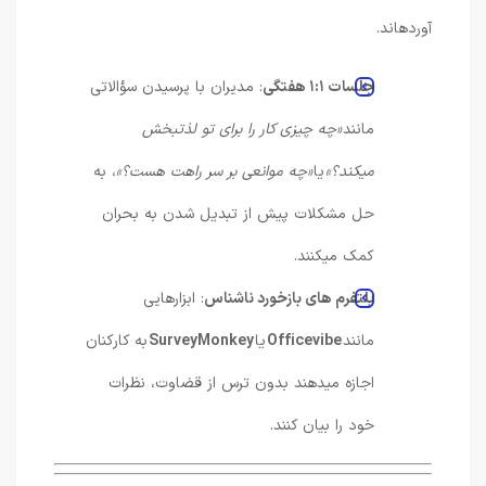
آوردهاند.
جلسات
۱:۱
هفتگی
: مدیران با پرسیدن سؤالاتی
مانند
«
چه چیزی کار را برای تو لذتبخش
میکند؟
»
یا
«
چه موانعی بر سر راهت هست؟
»
، به
حل مشکلات پیش از تبدیل شدن به بحران
کمک میکنند.
پلتفرم های بازخورد ناشناس
: ابزارهایی
مانند
Officevibe
یا
SurveyMonkey
به کارکنان
اجازه میدهند بدون ترس از قضاوت، نظرات
خود را بیان کنند.