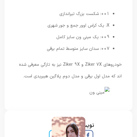
001: شکست بزرگ تیراندازی
X: یک کراس اوور جمع و جور شهری
009: یک مینی ون سایز کامل
007: سدان سایز متوسط ​​تمام برقی
خودروهای Ziker 7X و Ziker 9X نیز به تازگی معرفی شده
اند که مدل اول برقی و مدل دوم پلاگین هیبریدی است.
نویسنده و خبرنگار