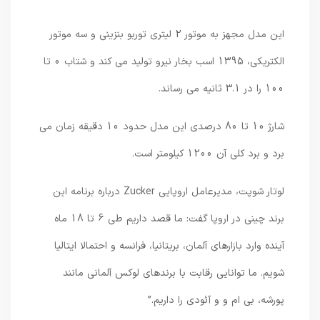
این مدل مجهز به موتور 2 لیتری توربو بنزینی و سه موتور
الکتریکی، 1395 اسب بخار نیرو تولید می کند و شتاب 0 تا
100 را در 3.1 ثانیه می رساند.
شارژ 10 تا 80 درصدی این مدل حدود 10 دقیقه زمان می
برد و برد کلی آن 1200 کیلومتر است.
لوتار شوپت، مدیرعامل اروپایی Zucker درباره برنامه این
برند چینی در اروپا گفت: ما قصد داریم طی 6 تا 18 ماه
آینده وارد بازارهای آلمان، بریتانیا، فرانسه و احتمالا ایتالیا
شویم. ما توانایی رقابت با برندهای لوکس آلمانی مانند
پورشه، بی ام و و آئودی را داریم.”