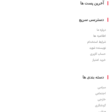
خرین پست ها
سترسی سریع
ره ما
اعیه ها
یط استخدام
سنده شوید
ب کاربری
 امتیاز
سته بندی ها
سی
ماعی
جی
شگری
شی