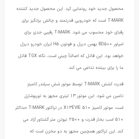
محصول جدید خود رونمایی کرد. این محصول جدید کشنده
T-MARK است که خودرویی قدرتمند و چالش برانگیز برای
رقبای خود محسوب می شود. T-MARK رقیبی جدی برای
امپاور BD500 بهمن دیزل و فوتون H5 ایران خودرو دیزل
خواهد بود. این قاتل که اصالتاً چینی است، نگاه TGX قاتل
ما را برای بیننده تداعی می کند.
قدرت کشش T-MARK توسط موتور شش سیلندر کامینز
تامین می شود. این موتور 13 لیتری مجهز به توربوشارژر
است. موتور کامینز X13EVIE 510 در تراکتور T-MARK حداکثر
510 اسب بخار قدرت و 2500 نیوتن متر گشتاور آزاد می
کند. این تراکتور همچنین مجهز به دو مخزن است که