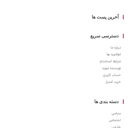
خرین پست ها
سترسی سریع
ره ما
اعیه ها
یط استخدام
سنده شوید
ب کاربری
 امتیاز
سته بندی ها
سی
ماعی
جی