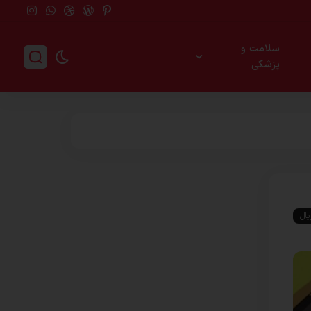
سلامت و
پزشکی
یال