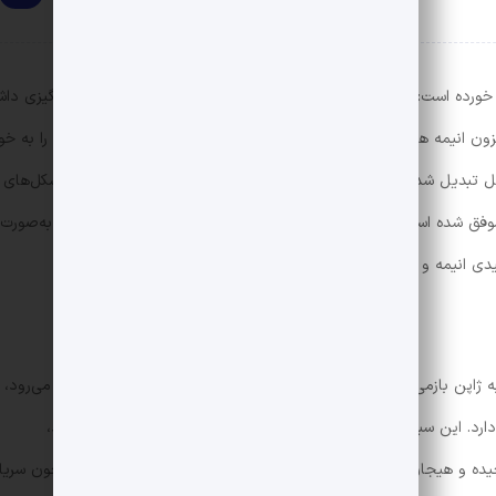
ان خورده است: «فلان انیمه را دیده‌ای؟»، «آن انیمه چقدر پایان شگفت‌انگیزی دا
زون انیمه هستند. انیمه به‌خصوص میان نسل جوان، مخاطبان زیادی را به خو
 تبدیل شده است. اما واقعاً انیمه چیست؟ چه تفاوت‌هایی با دیگر شکل‌های
موفق شده است تا مرزهای هنر ژاپنی را پشت سر بگذارد؟ در این مقاله، به‌صورت
 انیمه و انیمیشن را بررسی می‌کنیم.
آن به ژاپن بازمی‌گردد. واژه‌ی “انیمه” در ژاپن به معنای کلی انیمیشن به‌کار می‌رود، ا
دارد. این سبک هنری به‌طور گسترده‌ای به تصویرسازی‌های منحصر‌به‌فرد،
چیده و هیجان‌انگیز شناخته می‌شود. انیمه‌ها در قالب‌های مختلفی همچون سریا