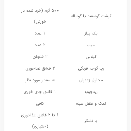
500 گرم (خرد شده در
گوشت گوسفند یا گوساله
خورش)
یک پیاز
1 عدد
سیب
2 عدد
گیلاس
2 فنجان
رب گوجه فرنگی
2 قاشق غذاخوری
محلول زعفران
به مقدار مورد نظر
زردچوبه
1 قاشق چای خوری
نمک و فلفل سیاه
کافی
1 تا 2 قاشق غذاخوری
با تشکر
(اختیاری)