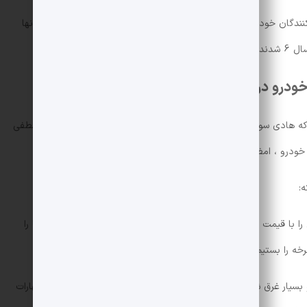
در نامه ای به رئیس جمهور ، هیئت مدیره انجمن واردکنندگان خودرو با انتقاد از تعرفه 5 ٪ در واردات خودرو در سال آینده. آنها
دند.
درو در سال آینده
 که هادی سولیمانی ملکان ، ناصر اسفنج ، سیروس مورشد سولوک ، مصطفی
ودرو ، امضا کرده اند:
:
“به افرادی که 1 تا 2 دلار پرداخت می کنند ، ما ماشین را با قیمت 5000 دلار می فروشیم. آنها حتی رویاهای این اتومبیل ها را
رخه را بستیم.
آنچه این روزها توسط مصرف کنندگان و فعالان خودرو بسیار غرق شده است ، تنظیم 5 ٪ تعرفه واردات خودرو ، بر خلاف اظهارات