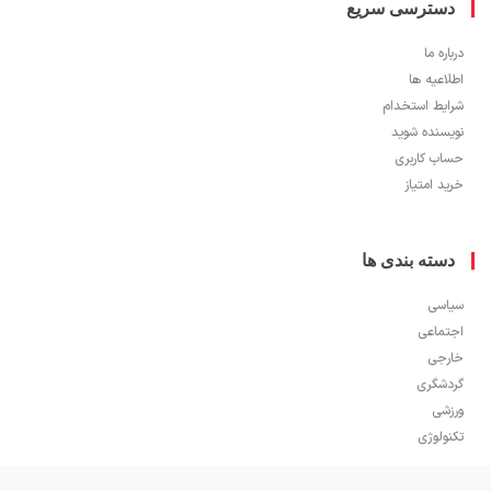
سترسی سریع
ره ما
اعیه ها
یط استخدام
سنده شوید
ب کاربری
 امتیاز
سته بندی ها
سی
ماعی
جی
شگری
شی
ولوژی