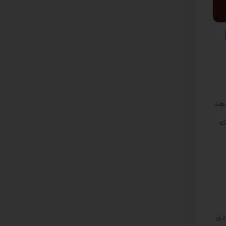
هند
که
دور