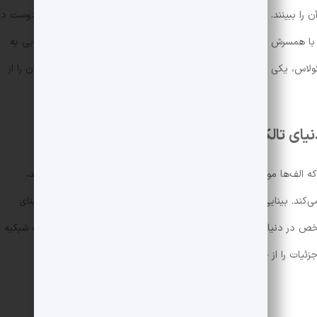
ن را ببینند. یا در صحنه دیگری از همین سریال، الروند که به ملاقات دوست د
با همسرش دیسا را مشاهده کند. در «ارباب حلقه‌ها» نیز این قدرت بینایی به
س، یکی از الف‌های برجسته، می‌تواند جزئیات گروهی از سواران روهان را از
نیای تالکین
 که الف‌ها موجوداتی ماورایی و برخاسته از خلاقیت غنی این دنیا هستند،
‌کند. بینایی قوی الف‌ها، مانند سایر ویژگی‌های فوق‌العاده آن‌ها، بر مبنای
ص در دنیای واقعی برای آن وجود ندارد. اما شاید بتوان تصور کرد که شبکیه
ئیات را از فاصله‌های دور دریافت و پردازش می‌کند.