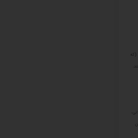
 (که
نی،
ن