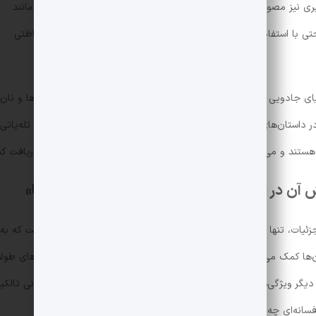
 پیری نیز مصون هستند. همچنین، الف‌ها می‌توانند موجودات سایه‌مانند مانند
 حتی با استفاده از حلقه‌های قدرت، می‌توانند برای سرزمین‌های خود حفاظتی
ی جادویی است. آن‌ها آثاری چون سیلماریل‌ها، آینه گالادریل، پالانتیرها و نان
 داستان‌های تالکین ایفا می‌کنند. الف‌ها همچنین دارای نوعی توانایی تله‌پاتی
 آن در دنیای «حلقه‌های قدرت» و «ارباب حلقه‌ها»
ئیات، تنها بخشی از ویژگی‌های خارق‌العاده آن‌ها در دنیای تالکین است که به
ن‌ها کمک می‌کند تا در شرایط مختلف، چه در نبرد و چه در ماجراجویی‌های طولا
ر دیگر ویژگی‌های اسرارآمیز و ماورایی، به عمق بخشیدن به دنیای داستانی تالکی
انه‌ای چه اندازه متفاوت و شگفت‌انگیز هستند.