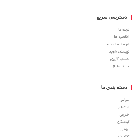
سترسی سریع
ره ما
اعیه ها
یط استخدام
سنده شوید
ب کاربری
 امتیاز
سته بندی ها
سی
ماعی
جی
شگری
شی
ولوژی