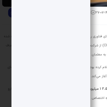
0 دیدگاه
های فناوری روی
آموزش معلمان
با کمک ابزارهای
هوش مصنوعی
اشاره شده
(سازنده Claude) از شرکت‌هایی هستند که با اتحادیه‌های بزرگ همکاری می‌کنند و هدف
به معلمان است.
در تابستان امسال، فدراسیون معلمان آمریکا (AFT) اعلام کرده بود که با همکاری مایکروسافت، OpenAI و Anthropic برنامه‌ای
از می‌کند.
12. میلیون دلار
، اوپن‌ای‌آی
8 میلیون دلار
نقدی و
2 میلیون دلار
منابع
ه اختصاص داده‌اند.