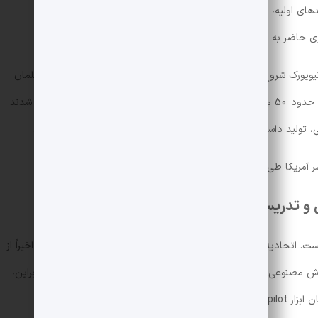
می‌گوید با وجود تردیدهای اولیه، واقعیت این است که «مدارس منابع مالی کافی برای چنین
ی حاضر به سرمایه‌گذاری در این مقیاس نیست.»
یورک شروع به کار خواهد کرد که دوره‌های حضوری و آنلاین برای معلمان
برگزار می‌کند. AFT می‌گوید اخیراً در یک کارگاه آموزشی، حدود 50 معلم با ابزارهایی مانند ChatGPT، جمینای و Copilot آشنا شدند
ی، تولید داستان‌های دیجیتال یا ترجمه متن‌های آموزشی استفاده کنند.
ش و تدریس با هوش مصنوعی
همکاری غول‌های سیلیکون‌ولی تنها محدود به AFT نیست. اتحادیه NEA که جمعیت بیشتری را هم تحت پوشش خود دارد، اخیراً از
همکاری با مایکروسافت برای ارائه دوره‌های آموزشی هوش مصنوعی به 3 میلیون عضو خود خبر داده بود. مایکروسافت علاوه‌براین،
گتن آغاز کرده است.