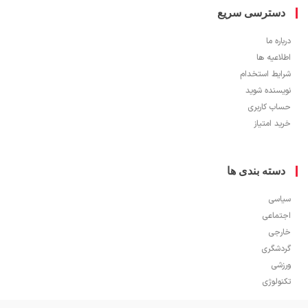
سترسی سریع
ره ما
اعیه ها
یط استخدام
سنده شوید
ب کاربری
 امتیاز
سته بندی ها
سی
ماعی
جی
شگری
شی
ولوژی