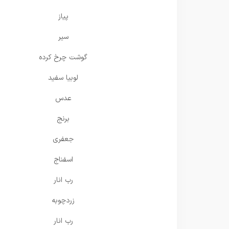
پیاز
سیر
گوشت چرخ کرده
لوبیا سفید
عدس
برنج
جعفری
اسفناج
رب انار
زردچوبه
رب انار