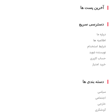
خرین پست ها
سترسی سریع
ره ما
اعیه ها
یط استخدام
سنده شوید
ب کاربری
 امتیاز
سته بندی ها
سی
ماعی
جی
شگری