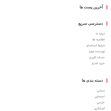
خرین پست ها
سترسی سریع
ره ما
اعیه ها
یط استخدام
سنده شوید
ب کاربری
 امتیاز
سته بندی ها
سی
ماعی
جی
شگری