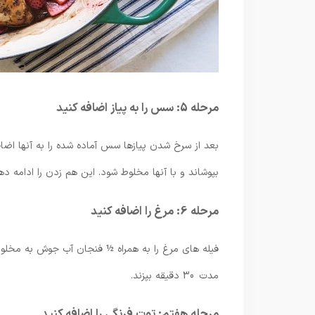
مرحله 5: سس را به پیاز اضافه کنید
بعد از سرخ شدن پیازها سس آماده شده را به آنها اض
بپوشاند و با آنها مخلوط شود. این هم زدن را ادامه د
مرحله 6: مرغ را اضافه کنید
فیله های مرغ را به همراه ½ فنجان آب جوش به مخلوط 
مدت 30 دقیقه بپزند.
مرحله هفتم: توت فرنگی را اضافه کنید