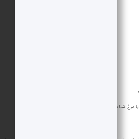
2 قاشق غذاخوری
کافی
کافی
کافی
کافی
½ فنجان
ا مرغ آشنا شوید.