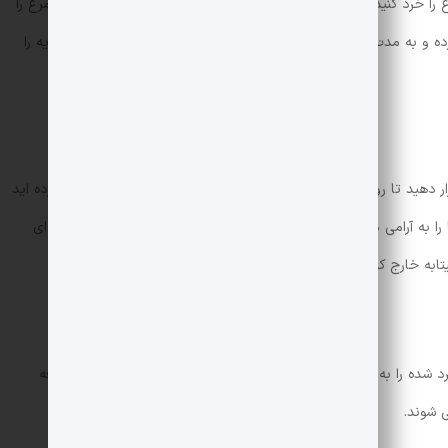
ا خرد کنید. می توانید از کل فیله نیز استفاده کنید. سپس فیله های مرغ را
با نمک، فلفل سیاه، پاپریکا و زردچوبه خوب مخلوط کرده و به مدت 30 دقیقه تا 1 ساعت در یخچال قرار دهید تا طعم ادویه را
ار دهید تا روغن داغ شود. سپس فیله های مرغ را که از قبل چاشنی کرده اید
ا را به آرامی در تابه برگردانید تا همه قسمت ها به طور یکنواخت قهوه ای
ابه خارج کنید.
د شده را به همان ماهیتابه ای که مرغ ها را در آن سرخ کرده اید اضافه
ی شوند.