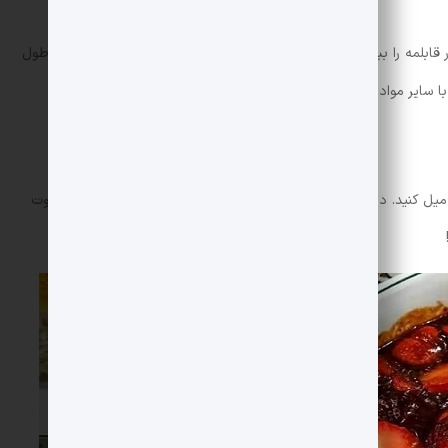
توت فرنگی خرد شده را به خورش اضافه کنید. سپس در قابلمه را ببندید و اجازه دهید خورش آرام آرام بپزد. حدود 20 دقیقه طول
با سایر مواد خورش ترکیب شود.
 میل کنید. در صورت لزوم کمی نمک و فلفل اضافه کنید. حالا خورش توت