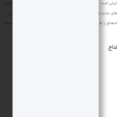
رانی است. این خورش ترکیبی از خورش اسفناج آلو و خورش قیمه با ظاهری
ای جدید هستید، توصیه می کنیم این خورش را از دست ندهید. در این
اج را به همراه نکات مهمی که در تهیه آن باید بدانید را به صورت مرحله
ناج
500 گرم
300 گرم
1 فنجان
1 عدد
2 قاشق غذاخوری
1-2 قاشق غذاخوری