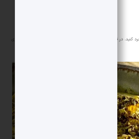
د کنید. در قابلمه ای که قصد پختن خورش را دارید، پیازها را با مقداری