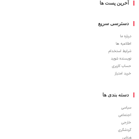
خرین پست ها
سترسی سریع
ره ما
اعیه ها
یط استخدام
سنده شوید
ب کاربری
 امتیاز
سته بندی ها
سی
ماعی
جی
شگری
شی