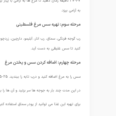
30-40 دقیقه زمان دهید تا مرغ ها به آرامی با پیا
به آرامی بپزد.
مرحله سوم: تهیه سس مرغ فلسطینی
رب گوجه فرنگی، سماق، رب انار، آبلیمو، دارچین، زردچ
کنید تا سس غلیظی به دست آید.
مرحله چهارم: اضافه کردن سس و پختن مرغ
سس را به مرغ اضافه کنید و درب تابه را ببندید. 25-35 دقیقه دیگر اجازه دهید تا مرغ با سس بپزد و خوش طعم شود.
در این مدت چند بار به جوجه ها سر بزنید و آن ها را
برای تهیه این غذا می توانید از پودر سماق استفاده کنید