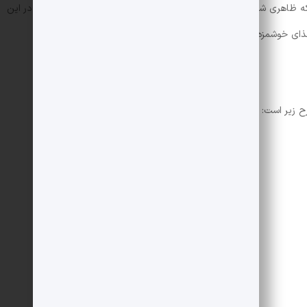
ظاهری شبیه به کباب تابه ای خودمان دارد اما طعم متفاوتی دارد. در این
ای خوشمزه را به شما آموزش می دهیم. با ما همراه باشید.
ح زیر است:
350 گرم
2 عدد متوسط
1 عدد متوسط
نصف هر رنگ
2 عدد
تا حد لازم