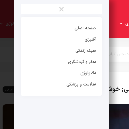
×
سبک
سفر و
ی
تکنولوژی
زندکی
گردشگری
صفحه اصلی
آشپزی
سبک زندکی
ادمجان کبابی; خوشمزه و متفاوت
سفر و گردشگری
تکنولوژی
سلامت و پزشکی
ابی; خوشمزه و متفاوت
غذای ایرانی