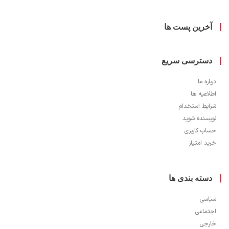
خرین پست ها
سترسی سریع
ره ما
اعیه ها
یط استخدام
سنده شوید
ب کاربری
 امتیاز
سته بندی ها
سی
ماعی
جی