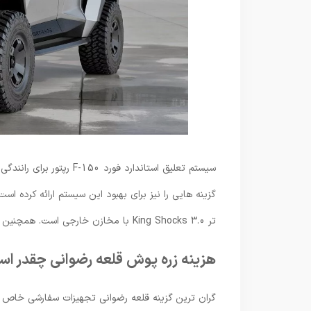
سیستم تعلیق استاندارد فو
تر King Shocks 3.0 با مخازن خارجی است. همچنین برای داشتن ترمزهای قوی تر برمبو باید 8500 دلار بپردازید.
هزینه زره پوش قلعه رضوانی چقدر ا
گران ترین گزینه قلعه رضوانی تجهیزات سفارشی خاص و