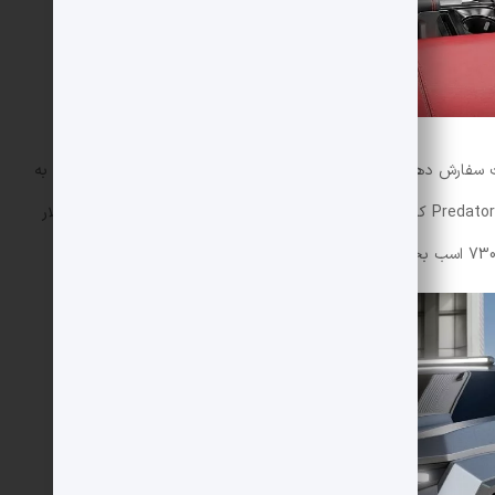
با 4500 دلار بیشتر، می توانید یک سیستم اگزوز اسپرت سفارش دهید که قدرت موتور را 10 اسب بخار افزایش می دهد. برای به
دست آوردن موتور قدرتمندتر 5.2 لیتری V8 سوپرشارژر Predator که روی نسخه Raptor R نصب شده است، باید 35000 دلار