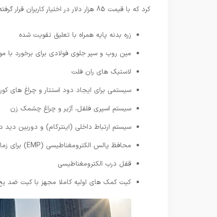
کرد که با قیمت 85 هزار دلار در اختیار کاربران قرار گرفته است. این بسته شامل موارد زیر است:
زره بدنه پایه همراه با تعلیق تقویت شده
مین روب و سپر جلوی فولادی برای برخورد با موا
لاستیک های ران فلت
سیستمی برای ایجاد دود استتار و چراغ های کور ک
سیستم اسپری فلفل، آژیر و چراغ چشمک زن
سیستم ارتباط داخلی (اینترکام) و دوربین دید 
محافظ پالس الکترومغناطیسی (EMP) برای زمان انفجار هسته ای
قفل درب الکترومغناطیسی
کیت کمک های اولیه کاملا مجهز با کیت ضد یخ 