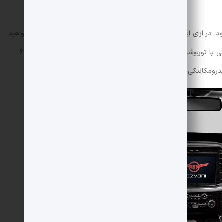
قیمت پایه قلعه رضوانی از 285000 دلار شروع می شود. در ازای این مبلغ یک فورد F-150 رپتور با ظاهری جدید دریافت خواهید
کرد. این پیکاپ مجهز به یک موتور 3.5 لیتری V6 بنزینی با توربوشارژرهای دوقلو است که حداکثر 456 اسب بخار قدرت و 692