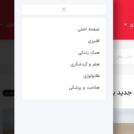
×
سبک
سفر و
ی
تکنولوژی
زندکی
گردشگری
صفحه اصلی
آشپزی
سبک زندکی
زرهی جدید بر اساس فورد F-150 رپتور
سفر و گردشگری
تکنولوژی
سلامت و پزشکی
 اساس فورد F-150 رپتور
اخبار خودرو