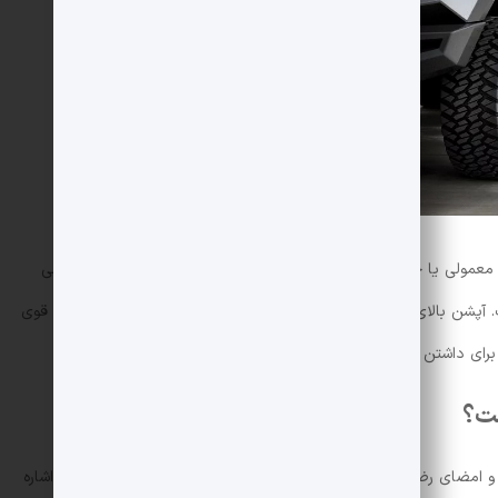
رد F-150 رپتور برای رانندگی معمولی یا خارج از جاده با سرعت بالا مناسب است. با این حال رضوانی
گزینه هایی را نیز برای بهبود این سیستم ارائه کرده است. آپشن بالای سیستم تعلیق 8500 دلار قیمت دارد و شامل شوک های قوی
ست؟
 امضای رضوانی است. از جمله این تجهیزات می توان به بسته زرهی اشاره