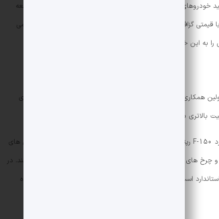
لید خودروهای نیمه زرهی خود است. جدیدترین محصول این شرکت قلعه
 قیمتی گزاف به شما ارائه می دهد. همچنین با پرداخت هزینه بیشتر می
 را به این خودرو اضافه کنید.
قلعه رضوانی بر پایه فورد F-150 رپتور ساخته شده و اولین همکاری برند رضوانی با فورد است. فورد F-150 یکی از پیکاپ های
یت بالاتری به آن بخشیده است.
طراحی بیرونی قلعه رضوانی به راحتی شما را به یاد فورد F-150 رپتور می اندازد. ظاهر این خودرو ترکیبی از خطوط و برآمدگی های
عضلانی است. سیستم روشنایی خودرو تغییر کرده است و چرخ های پره ای نصب شده بر روی گلگیرهای برجسته 40 اینچ هستند. در
ین حال، طراحی داخلی خودرو مشابه فورد F-150 استاندارد است و تنها کنترل تجهیزات سفارشی توسط رضوانی اضافه شده