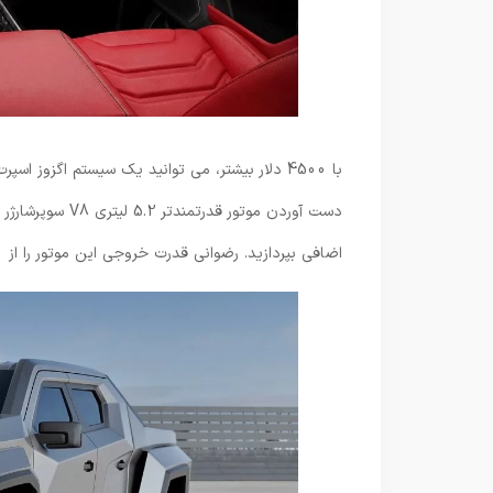
اضافی بپردازید. رضوانی قدرت خروجی این موتور را از 730 اسب بخار به 662 اسب بخار کاهش داده است.