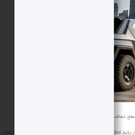
آنها می توانند با پرداخت 14500 دلار پکیج Off-Grid را به خودرو اضافه کنند که شامل مخزن سوخت 116 گالن