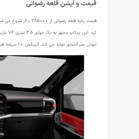
قیمت و آپشن قلعه رضوانی
نیوتن متر گشتاور تولید می کند. گیربکس 10 سرعته هیدرومکانیکی نیز وظیفه انتقال نیرو را در این خودرو بر عهده دارد.