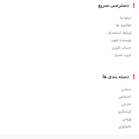
سترسی سریع
ره ما
اعیه ها
یط استخدام
سنده شوید
ب کاربری
 امتیاز
سته بندی ها
سی
ماعی
جی
شگری
شی
ولوژی