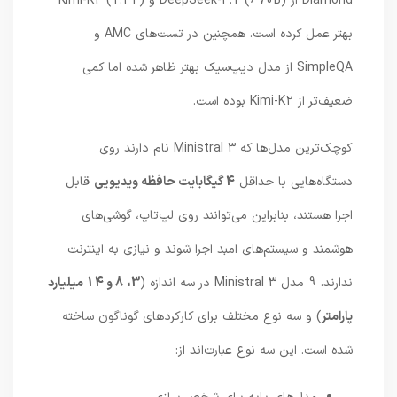
Diamond از DeepSeek-3.1 (670B) و Kimi-K2 (1.2T)
بهتر عمل کرده است. همچنین در تست‌های AMC و
SimpleQA از مدل دیپ‌سیک بهتر ظاهر شده اما کمی
ضعیف‌تر از Kimi-K2 بوده است.
کوچک‌ترین مدل‌ها که Ministral 3 نام دارند روی
دستگاه‌هایی با حداقل
4 گیگابایت حافظه ویدیویی
قابل
اجرا هستند، بنابراین می‌توانند روی لپ‌تاپ، گوشی‌های
هوشمند و سیستم‌های امبد اجرا شوند و نیازی به اینترنت
ندارند. 9 مدل Ministral 3 در سه اندازه (
3، 8 و 14 میلیارد
پارامتر
) و سه نوع مختلف برای کارکردهای گوناگون ساخته
شده است. این سه نوع عبارت‌اند از: