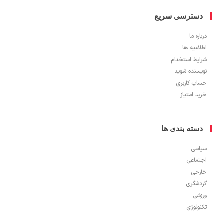
سترسی سریع
ره ما
اعیه ها
یط استخدام
سنده شوید
ب کاربری
 امتیاز
سته بندی ها
سی
ماعی
جی
شگری
شی
ولوژی