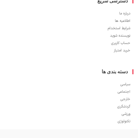
سترسی سریع
ره ما
اعیه ها
یط استخدام
سنده شوید
ب کاربری
 امتیاز
سته بندی ها
سی
ماعی
جی
شگری
شی
ولوژی