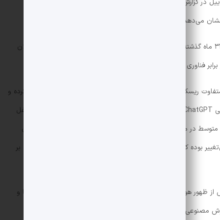
ست اقتصادی Budget Lab دانشگاه ییل در گزارش خود می‌نویسد: «درحالی‌که نگرانی‌ها درباره تأثیر هوش
نشان می‌دهد که این نگرانی‌ها تا حد زیادی جنبه فرضی دارند.»
تیم پژوهشی برای انجام این مطالعه داده‌های شغلی ۳۳ ماه گذشته از زمان عرضه ChatGPT، وضعیت اشتغال فارغ‌التحصیلان
رابر فناوری هوش مصنوعی را مورد تحلیل قرار داده است.
 متفاوت ریسک بالا، متوسط و پایین در برابر هوش مصنوعی را مقایسه کرده و
تغییرات سهم هر گروه در نیروی کار از زمان عرضه عمومی ChatGPT را بررسی کردند. اگر هوش مصنوعی تأثیری در میزان مشاغل
و متوسط در معرض این فناوری قرار داشتند کاهش یابد، اما چنین چیزی
‌تغییر بوده که نشان می‌دهد هوش مصنوعی تا این لحظه عملاً تأثیری بر
س از ظهور هوش مصنوعی تقریباً با سرعتی مشابه زمان ظهور کامپیوترها و
هوش مصنوعی تاکنون از این دو فناوری مخرب‌تر بوده باشد.