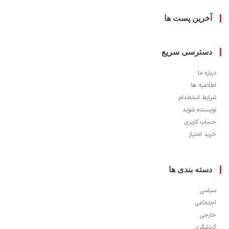
خرین پست ها
سترسی سریع
ره ما
اعیه ها
یط استخدام
سنده شوید
ب کاربری
 امتیاز
سته بندی ها
سی
ماعی
جی
شگری