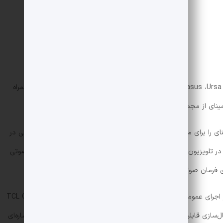
درمقابل، نسخه اندروید شامل صداهایی مانند Nova ،Pegasus ،Ursa ،Vega است که با تفاوت‌های جزئی در تُن و لهجه همراه
عه صداهای اسپیکرهای Nest الهام گرفته است.
20 فهرست صداهای جمینای را برای موبایل به‌روزرسانی کرده و در آگوست همان سال نیز تغییراتی در
در تلویزیون و اسپیکرها به‌نوعی هماهنگی و یکپارچگی در اکوسیستم صوتی
روزبه‌روز بیشتر می‌شوند.
درحال‌حاضر، محصول سونی تنها نمونه مشاهده‌شده از اجرای عمومی جمینای در تلویزیون‌های Google TV به‌جز مدل TCL QM9K
ل‌سازی قابلیت‌های مخفی در دستگاه‌های سامسونگ را هم دارد، اما اشاره‌ای