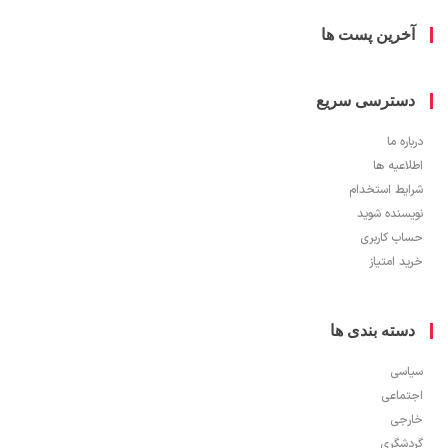
خرین پست ها
سترسی سریع
ره ما
اعیه ها
یط استخدام
سنده شوید
ب کاربری
 امتیاز
سته بندی ها
سی
ماعی
جی
شگری