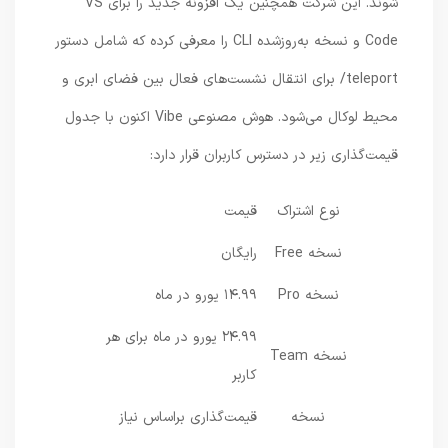
شوند. این شرکت همچنین یک افزونه جدید را برای VS
Code و نسخه به‌روزشده CLI را معرفی کرده که شامل دستور
teleport/ برای انتقال نشست‌های فعال بین فضای ابری و
محیط لوکال می‌شود. هوش مصنوعی Vibe اکنون با جدول
قیمت‌گذاری زیر در دسترس کاربران قرار دارد:
نوع اشتراک
قیمت
نسخه Free
رایگان
نسخه Pro
۱۴.۹۹ یورو در ماه
۲۴.۹۹ یورو در ماه برای هر
نسخه Team
کاربر
نسخه
قیمت‌گذاری براساس نیاز