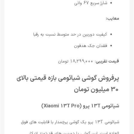
شارژ سریع 67 واتی
معایب:
کیفیت دوربین در حد متوسط نسبت به رقبا
فقدان جک هدفون
قیمت تقریبی
: 18,299,000 تومان
پرفروش گوشی شیائومی بازه قیمتی بالای
30 میلیون تومان
شیائومی 13T پرو (Xiaomi 13T Pro)
شیائومی 13T پرو یک گوشی پرچمدار با قابلیت های فوق
العاده است. این گوشی با دوربین های قدرتمند لایکا،