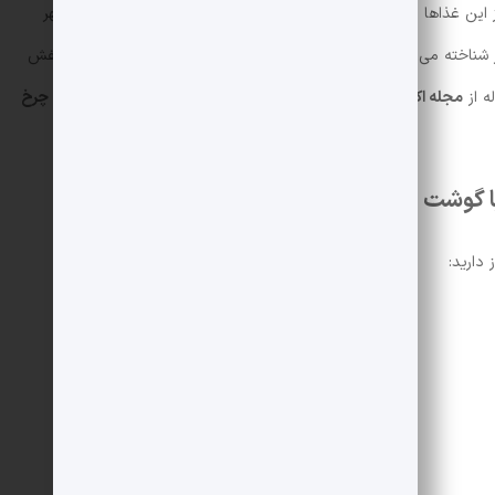
این غذاها پیاز پلو با گوشت چرخ کرده است که در اصل مخصوص شهر
 شناخته می شود زیرا سوغان در زبان ترکی به معنای پیاز است. پیاز بنفش
ه از
مجله اکالا
با ما همراه باشید تا
طرز تهیه پیاز برنج اردبیلی با گوشت چرخ
 با گوشت چرخ کرده
10 عدد
2 عدد
3 فنجان
250 گرم