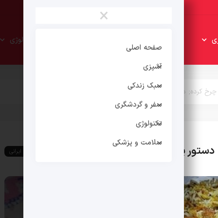
×
سبک
سفر و
ی
تکنولوژی
زندکی
گردشگری
صفحه اصلی
آشپزی
سبک زندکی
شت چرخ کرده; دستور پخت یک غذای خوشمزه محلی
سفر و گردشگری
تکنولوژی
سلامت و پزشکی
ده; دستور پخت یک غذای خوشمزه محلی
غذای ایرانی