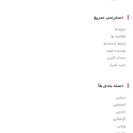
سترسی سریع
ره ما
اعیه ها
یط استخدام
سنده شوید
ب کاربری
 امتیاز
سته بندی ها
سی
ماعی
جی
شگری
شی