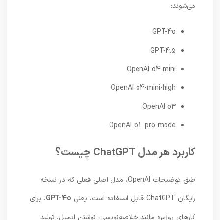
می‌شوند:
GPT-4o
GPT-4.5
OpenAI o4-mini
OpenAI o4-mini-high
OpenAI o3
OpenAI o1 pro mode
کاربرد هر مدل ChatGPT چیست؟
طبق توضیحات OpenAI، مدل اصلی فعلی که در نسخه
رایگان ChatGPT قابل استفاده است، یعنی
GPT-4o
، برای
کارهای روزمره مانند خلاصه‌نویسی، نوشتن ایمیل، تولید